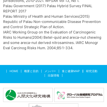
jurisdictions, 2010-2021. WPSAR Vol 13, No 1.
Palau Government (2017) Palau Hybrid Survey FINAL
REPORT 2017
Palau Ministry of Health and Human Services(2015)
Republic of Palau Non-communicable Disease Prevention
and Control Strategic Plan of Action.
IARC Working Group on the Evaluation of Carcinogenic
Risks to Humans(2004) Betel-quid and areca-nut chewing
and some areca-nut derived nitrosamines. IARC Monogr
Eval Carcinog Risks Hum. 2004;85:1-334.
HOME
概要と目的
メンバー
食と健康MAP
研究活動
出版情報