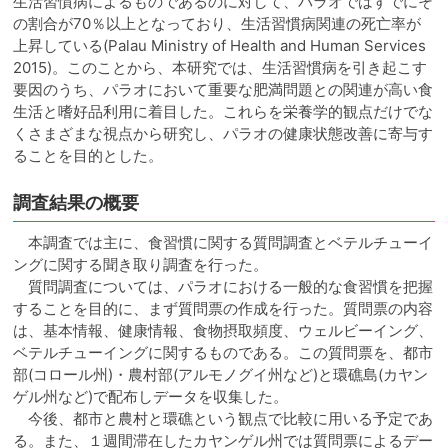
生活習慣病によるものであるのに対して、パラオではすでにそ
の割合が70％以上となっており、生活習慣病関連の死亡率が
上昇している(Palau Ministry of Health and Human Services
2015)。このことから、本研究では、生活習慣病を引き起こす
要因のうち、パラオにおいて重要な肥満問題との関連が高い食
生活と嗜好品利用に着目した。これらを栄養学的観点だけでな
くさまざまな視点から研究し、パラオの健康状態改善に寄与す
ることを目的とした。
調査結果の概要
本調査では主に、食習慣に関する質問調査とベテルチューイ
ングに関する聞き取り調査を行った。
質問調査については、パラオにおける一般的な食習慣を把握
することを目的に、まず質問票の作成を行った。質問票の内容
は、基本情報、健康情報、食物摂取頻度、ウェルビーイング、
ベテルチューイングに関するものである。この質問票を、都市
部(コロール州)・農村部(アルモノグイ州など)と環礁島(カヤン
ゲル州など)で配布しデータを収集した。
今後、都市と農村と環礁という観点で比較に用いる予定であ
る。また、１週間滞在したカヤンゲル州では質問票によるデー