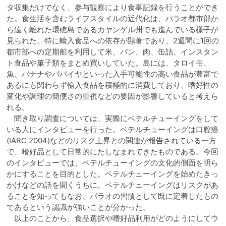
タ収集だけでなく、参与観察により食事記録を行うことができ
た。食生活を含むライフスタイルの近代化は、パラオ都市部か
ら遠く離れた環礁島であるカヤンゲル州でも進んでいる様子が
見られた。特に輸入食品への依存が顕著であり、2週間に1回の
都市部への定期船を利用して米、パン、肉、缶詰、インスタン
ト食品や菓子類をまとめ買いしていた。島には、タロイモ、
魚、バナナやパパイヤと
いった入手可能性の高い食品が豊富で
あるにも関わらず輸入食品を積極的に消費しており、嗜好性の
変化や調理の簡便さの重視などの要因が影響していると考えら
れる。
聞き取り調査については、実際にベテルチューイングをして
いる人にインタビューを行った。ベテルチューイングは口腔癌
(IARC 2004)などのリスク上昇との関連が報告されている一方
で、嗜好品として日常的にたしなまれてきたものである。今回
のインタビューでは、ベテルチューイングの文化的側面を明ら
かにすることを目的とした。ベテルチューイングを始めたきっ
かけなどの話を聞くうちに、ベテルチューイングはリスクがあ
ることを知ってもなお、パラオの習慣として既に定着したもの
であるという認識が強いことが分かった。
以上のことから、食品選択や嗜好品利用がどのようにしてウ